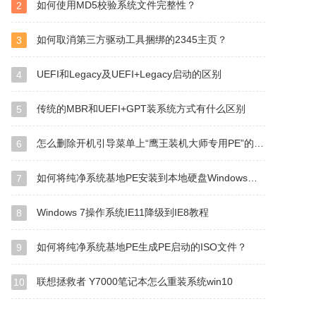
如何使用MD5校验系统文件完整性？
2
如何取消第三方驱动工具捆绑的2345主页？
3
UEFI和Legacy及UEFI+Legacy启动的区别
4
传统的MBR和UEFI+GPT装系统方式有什么区别
5
怎么删除开机引导菜单上“鹰王装机大师专用PE”的选项？
6
如何将纯净系统基地PE安装到本地硬盘Windows启动管理器？
7
Windows 7操作系统IE11降级到IE8教程
8
如何将纯净系统基地PE生成PE启动的ISO文件？
9
联想拯救者 Y7000笔记本怎么重装系统win10
10